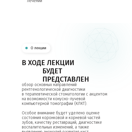
лечении
РАЗБЕРЁМ
РЕНТГЕНОСЕМИОТИКУ
О лекции
В ХОДЕ ЛЕКЦИИ
Изменения коронковой
БУДЕТ
части зуба
ПРЕДСТАВЛЕН
обзор основных направлений
рентгенологической диагностики
в терапевтической стоматологии с акцентом
на возможности конусно-лучевой
Реставрации
компьютерной томографии (КЛКТ).
коронковой части
Особое внимание будет уделено оценке
состояния коронковой и корневой частей
зубов, качеству реставраций, диагностике
воспалительных изменений, а также
выявлению аномалий развития кист,