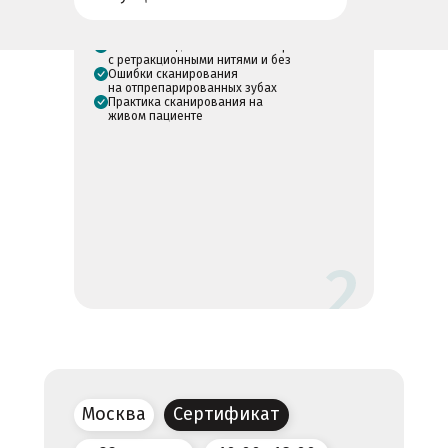
на отпрепарированных зубах
Настройка заказ наряда для
сканирования
Пошаговые действия по сканированию
с ретракционными нитями и без
Ошибки сканирования
на отпрепарированных зубах
Практика сканирования на
живом пациенте
Москва
Сертификат